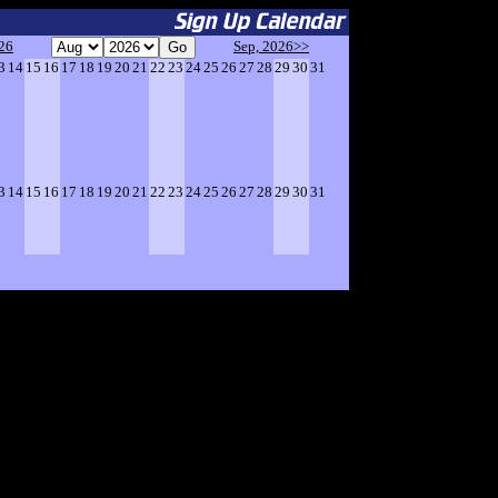
026
Sep, 2026>>
3
14
15
16
17
18
19
20
21
22
23
24
25
26
27
28
29
30
31
3
14
15
16
17
18
19
20
21
22
23
24
25
26
27
28
29
30
31