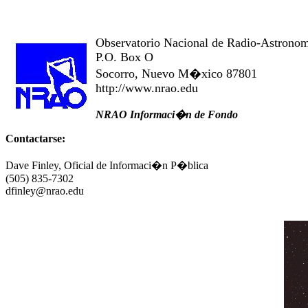
Observatorio Nacional de Radio-Astro
P.O. Box O
Socorro, Nuevo M�xico 87801
http://www.nrao.edu
NRAO Informaci�n de Fondo
Contactarse:
Dave Finley, Oficial de Informaci�n P�blica
(505) 835-7302
dfinley@nrao.edu