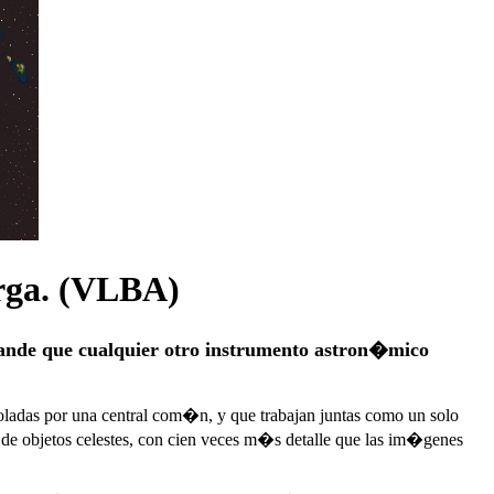
arga. (VLBA)
grande que cualquier otro instrumento astron�mico
oladas por una central com�n, y que trabajan juntas como un solo
 de objetos celestes, con cien veces m�s detalle que las im�genes