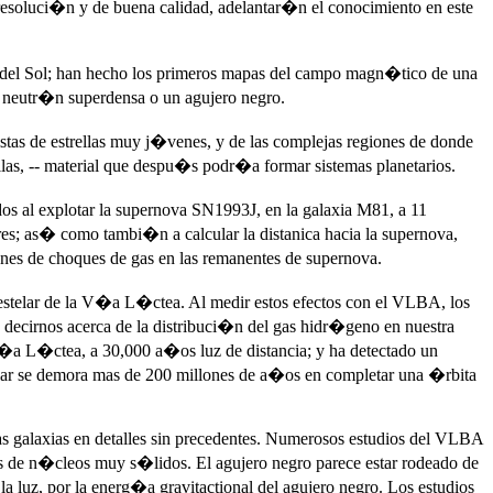
esoluci�n y de buena calidad, adelantar�n el conocimiento en este
 del Sol; han hecho los primeros mapas del campo magn�tico de una
a de neutr�n superdensa o un agujero negro.
tas de estrellas muy j�venes, y de las complejas regiones de donde
las, -- material que despu�s podr�a formar sistemas planetarios.
 al explotar la supernova SN1993J, en la galaxia M81, a 11
res; as� como tambi�n a calcular la distanica hacia la supernova,
es de choques de gas en las remanentes de supernova.
restelar de la V�a L�ctea. Al medir estos efectos con el VLBA, los
decirnos acerca de la distribuci�n del gas hidr�geno en nuestra
V�a L�ctea, a 30,000 a�os luz de distancia; y ha detectado un
olar se demora mas de 200 millones de a�os en completar una �rbita
as galaxias en detalles sin precedentes. Numerosos estudios del VLBA
s de n�cleos muy s�lidos. El agujero negro parece estar rodeado de
a luz, por la energ�a gravitactional del agujero negro. Los estudios