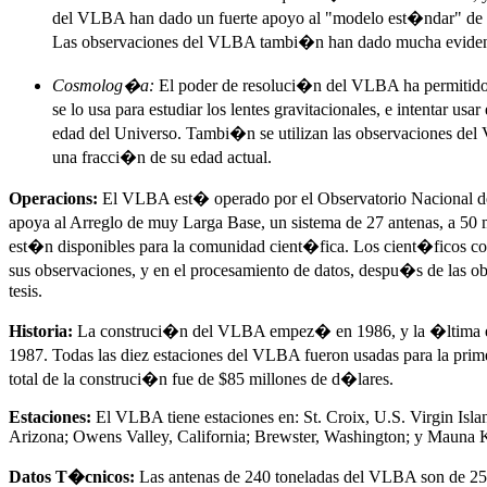
del VLBA han dado un fuerte apoyo al "modelo est�ndar" de 
Las observaciones del VLBA tambi�n han dado mucha evidencia 
Cosmolog�a:
El poder de resoluci�n del VLBA ha permitido 
se lo usa para estudiar los lentes gravitacionales, e intentar u
edad del Universo. Tambi�n se utilizan las observaciones del V
una fracci�n de su edad actual.
Operacions:
El VLBA est� operado por el Observatorio Nacional
apoya al Arreglo de muy Larga Base, un sistema de 27 antenas, a 50
est�n disponibles para la comunidad cient�fica. Los cient�ficos c
sus observaciones, y en el procesamiento de datos, despu�s de las o
tesis.
Historia:
La construci�n del VLBA empez� en 1986, y la �ltima es
1987. Todas las diez estaciones del VLBA fueron usadas para la pr
total de la construci�n fue de $85 millones de d�lares.
Estaciones:
El VLBA tiene estaciones en: St. Croix, U.S. Virgin Is
Arizona; Owens Valley, California; Brewster, Washington; y Mauna 
Datos T�cnicos:
Las antenas de 240 toneladas del VLBA son de 25