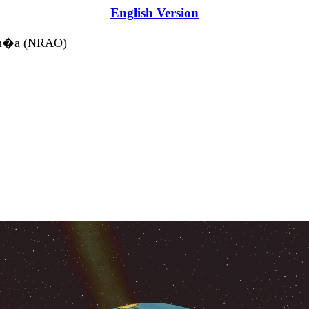
English Version
nom�a (NRAO)