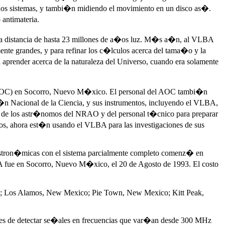
os sistemas, y tambi�n midiendo el movimiento en un disco as�.
antimateria.
una distancia de hasta 23 millones de a�os luz. M�s a�n, al VLBA
damente grandes, y para refinar los c�lculos acerca del tama�o y la
 aprender acerca de la naturaleza del Universo, cuando era solamente
AOC) en Socorro, Nuevo M�xico. El personal del AOC tambi�n
�n Nacional de la Ciencia, y sus instrumentos, incluyendo el VLBA,
a de los astr�nomos del NRAO y del personal t�cnico para preparar
dos, ahora est�n usando el VLBA para las investigaciones de sus
stron�micas con el sistema parcialmente completo comenz� en
A fue en Socorro, Nuevo M�xico, el 20 de Agosto de 1993. El costo
xas; Los Alamos, New Mexico; Pie Town, New Mexico; Kitt Peak,
ces de detectar se�ales en frecuencias que var�an desde 300 MHz