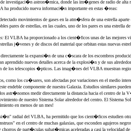
e investigaci�n astron�mica, donde las im�genes de radio de alta r
A ha producido nueva informaci�n importante en estas �reas:
tectado movimientos de gases en la atm�sfera de una estrella aparte
dobles pares de estrellas, en las cuales, uno de los pares es una estrell
s:
El VLBA ha proporcionado a los cient�ficos unas de las mejores vis
ellas j�venes y de discos del material que orbitan estas nuevas estrel
irectamente la expansi�n de una c�scara de los escombros producidos
an aprendido nuevos detalles acerca de la explosi�n y de sus alrededo
 de los telescopios �pticos. Las imag�nes del VLBA muestran region
os, como los cu�sares, son afectadas por variaciones en el medio inte
ste endeble componente de nuestra Galaxia. Estudios similares pueden 
os astr�nomos medir directamente la distancia hacia el centro de la 
imiento de nuestro Sistema Solar alrededor del centro. El Sistema S
vimiento en menos de un mes!
isi�n" radial del VLBA, ha permitido que los cient�ficos estudien otr
truos" en el centro de muchas galaxias, que esconden agujeros negro
y chorros de part�culas subat�micas aceleradas a casi la velocidad de l