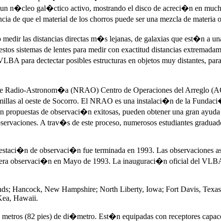
un n�cleo gal�ctico activo, mostrando el disco de acreci�n en much
de que el material de los chorros puede ser una mezcla de materia o 
medir las distancias directas m�s lejanas, de galaxias que est�n a 
sar estos sistemas de lentes para medir con exactitud distancias extrema
LBA para dectectar posibles estructuras en objetos muy distantes, para
 de Radio-Astronom�a (NRAO) Centro de Operaciones del Arreglo (
 millas al oeste de Socorro. El NRAO es una instalaci�n de la Fundaci
on propuestas de observaci�n exitosas, pueden obtener una gran ayud
bservaciones. A trav�s de este proceso, numerosos estudiantes gradua
taci�n de observaci�n fue terminada en 1993. Las observaciones a
imera observaci�n en Mayo de 1993. La inauguraci�n oficial del VLB
lands; Hancock, New Hampshire; North Liberty, Iowa; Fort Davis, Te
Kea, Hawaii.
 metros (82 pies) de di�metro. Est�n equipadas con receptores capa