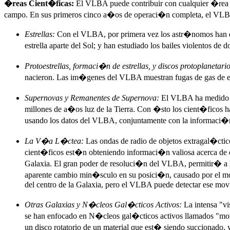
�reas Cient�ficas:
El VLBA puede contribuir con cualquier �rea d
campo. En sus primeros cinco a�os de operaci�n completa, el VLB
Estrellas:
Con el VLBA, por primera vez los astr�nomos han de
estrella aparte del Sol; y han estudiado los bailes violentos de 
Protoestrellas, formaci�n de estrellas, y discos protoplanetario
nacieron. Las im�genes del VLBA muestran fugas de gas de estr
Supernovas y Remanentes de Supernova:
El VLBA ha medido d
millones de a�os luz de la Tierra. Con �sto los cient�ficos h
usando los datos del VLBA, conjuntamente con la informaci�n
La V�a L�ctea:
Las ondas de radio de objetos extragal�ctic
cient�ficos est�n obteniendo informaci�n valiosa acerca de e
Galaxia. El gran poder de resoluci�n del VLBA, permitir� a l
aparente cambio min�sculo en su posici�n, causado por el mov
del centro de la Galaxia, pero el VLBA puede detectar ese mo
Otras Galaxias y N�cleos Gal�cticos Activos:
La intensa "v
se han enfocado en N�cleos gal�cticos activos llamados "mons
un disco rotatorio de un material que est� siendo succionado, 