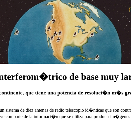
interferom�trico de base muy l
el continente, que tiene una potencia de resoluci�n m�s 
 sistema de diez antenas de radio telescopio id�nticas que son contr
buye con parte de la informaci�n que se utiliza para producir im�genes